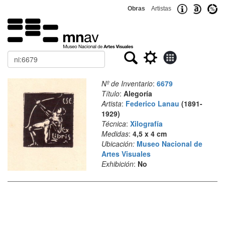
Obras
Artistas
Buscar
Nº de Inventario
:
6679
Título
:
Alegoría
Artista
:
Federico Lanau
(1891-
1929)
Técnica
:
Xilografía
Medidas
:
4,5 x 4 cm
Ubicación:
Museo Nacional de
Artes Visuales
Exhibición
:
No