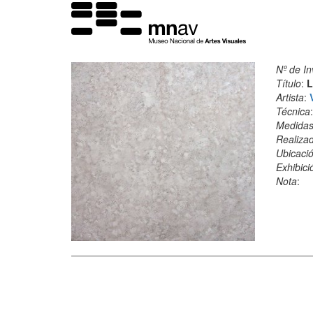
Nº de In
Título
:
L
Artista
:
Técnica
Medida
Realiza
Ubicació
Exhibici
Nota
: