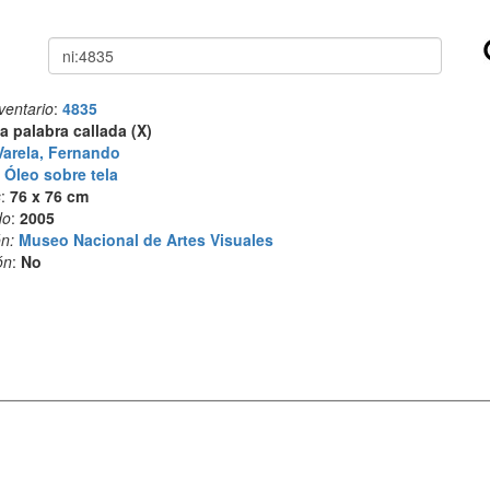
Buscar
ventario
:
4835
a palabra callada (X)
Varela, Fernando
:
Óleo sobre tela
s
:
76 x 76 cm
do
:
2005
n:
Museo Nacional de Artes Visuales
ón
:
No