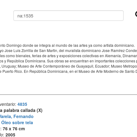
Buscar
anto Domingo donde se integra al mundo de las artes ya como artista dominicano.
ayo Jose Luis Zorrilla de San Martin, del muralista dominicano Jose Ramírez Conde
les como bienales, ferias de artes y exposiciones colectivas en Alemania, Dinamar
 y República Dominicana. Sus obras se encuentran en importantes colecciones pri
o, Uruguay; Museo de Arte Contemporáneo de Guayaquil, Ecuador; Museo Metropol
Puerto Rico. En República Dominicana, en el Museo de Arte Moderno de Santo 
ventario
:
4835
a palabra callada (X)
Varela, Fernando
:
Óleo sobre tela
s
:
76 x 76 cm
do
:
2005