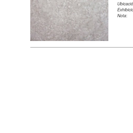
Ubicació
Exhibici
Nota
: