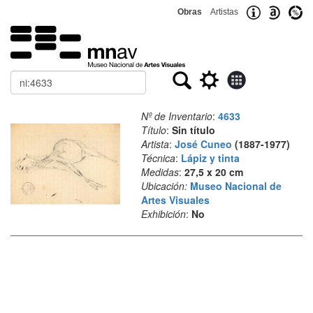
Obras
Artistas
Buscar
Nº de Inventario
:
4633
Título
:
Sin título
Artista
:
José Cuneo
(1887-1977)
Técnica
:
Lápiz y tinta
Medidas
:
27,5 x 20 cm
Ubicación:
Museo Nacional de
Artes Visuales
Exhibición
:
No