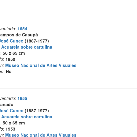
ventario
:
1654
ampos de Casupá
José Cuneo
(1887-1977)
:
Acuarela sobre cartulina
s
:
50 x 65 cm
do
:
1950
n:
Museo Nacional de Artes Visuales
ón
:
No
ventario
:
1655
añado
José Cuneo
(1887-1977)
:
Acuarela sobre cartulina
s
:
50 x 65 cm
do
:
1953
n:
Museo Nacional de Artes Visuales