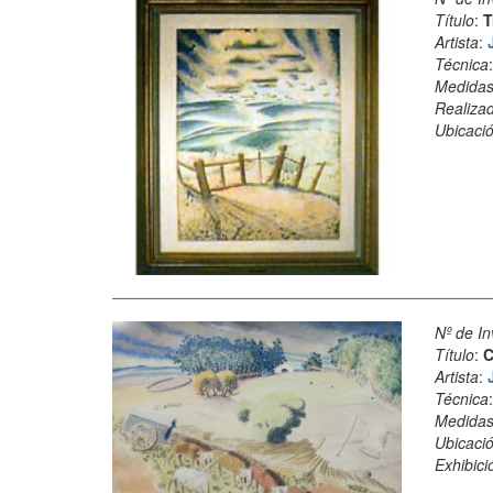
Título
:
T
Artista
:
Técnica
Medida
Realiza
Ubicació
Nº de In
Título
:
C
Artista
:
Técnica
Medida
Ubicació
Exhibici