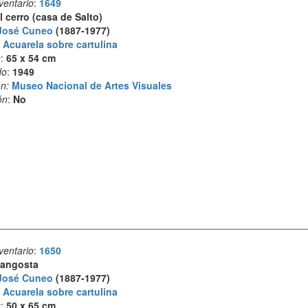
ventario
:
1649
l cerro (casa de Salto)
José Cuneo
(1887-1977)
:
Acuarela sobre cartulina
s
:
65 x 54 cm
do
:
1949
n:
Museo Nacional de Artes Visuales
ón
:
No
ventario
:
1650
angosta
José Cuneo
(1887-1977)
:
Acuarela sobre cartulina
s
:
50 x 65 cm