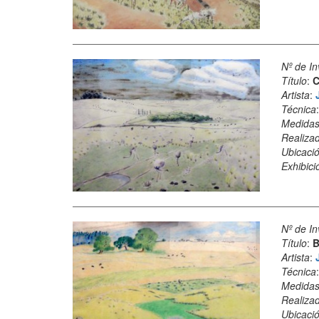
Nº de In
Título
:
C
Artista
:
Técnica
Medida
Realiza
Ubicació
Exhibici
Nº de In
Título
:
B
Artista
:
Técnica
Medida
Realiza
Ubicació