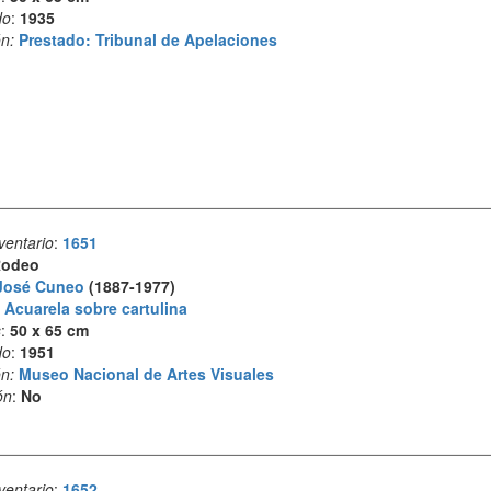
do
:
1935
n:
Prestado: Tribunal de Apelaciones
ventario
:
1651
odeo
José Cuneo
(1887-1977)
:
Acuarela sobre cartulina
s
:
50 x 65 cm
do
:
1951
n:
Museo Nacional de Artes Visuales
ón
:
No
ventario
:
1652