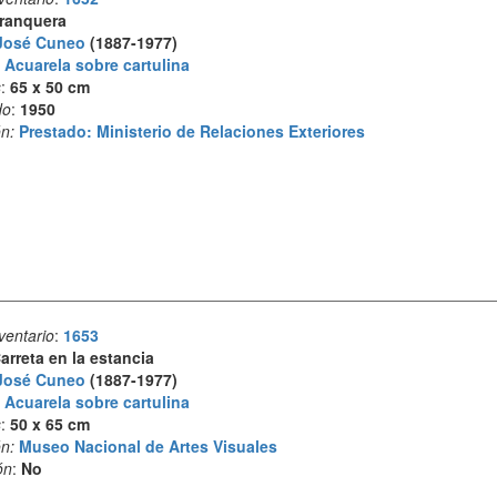
ranquera
José Cuneo
(1887-1977)
:
Acuarela sobre cartulina
s
:
65 x 50 cm
do
:
1950
n:
Prestado: Ministerio de Relaciones Exteriores
ventario
:
1653
arreta en la estancia
José Cuneo
(1887-1977)
:
Acuarela sobre cartulina
s
:
50 x 65 cm
n:
Museo Nacional de Artes Visuales
ón
:
No