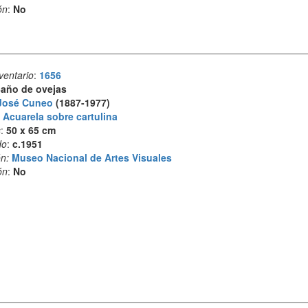
ón
:
No
ventario
:
1656
año de ovejas
José Cuneo
(1887-1977)
:
Acuarela sobre cartulina
s
:
50 x 65 cm
do
:
c.1951
n:
Museo Nacional de Artes Visuales
ón
:
No