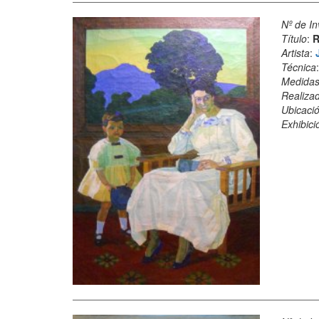
Nº de In
Título
:
R
Artista
:
Técnica
Medida
Realiza
Ubicació
Exhibici