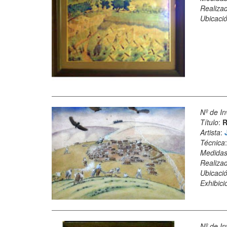
Realiza
Ubicació
Nº de In
Título
:
R
Artista
:
Técnica
Medida
Realiza
Ubicació
Exhibici
Nº de In