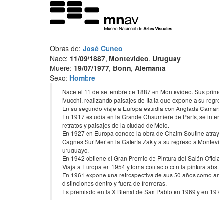
Obras de:
José Cuneo
Nace:
11/09/1887
,
Montevideo
,
Uruguay
Muere:
19/07/1977
,
Bonn
,
Alemania
Sexo:
Hombre
Nace el 11 de setiembre de 1887 en Montevideo. Sus primero
Mucchi, realizando paisajes de Italia que expone a su reg
En su segundo viaje a Europa estudia con Anglada Camar
En 1917 estudia en la Grande Chaumiere de París, se inter
retratos y paisajes de la ciudad de Melo.
En 1927 en Europa conoce la obra de Chaim Soutine atrayén
Cagnes Sur Mer en la Galería Zak y a su regreso a Montevi
uruguayo.
En 1942 obtiene el Gran Premio de Pintura del Salón Oficia
Viaja a Europa en 1954 y toma contacto con la pintura abstr
En 1961 expone una retrospectiva de sus 50 años como artis
distinciones dentro y fuera de fronteras.
Es premiado en la X Bienal de San Pablo en 1969 y en 197