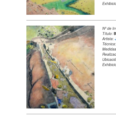
Exhibici
Nº de In
Título
:
B
Artista
:
Técnica
Medida
Realiza
Ubicació
Exhibici