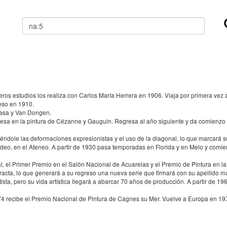
Buscar
s estudios los realiza con Carlos María Herrera en 1906. Viaja por primera vez a 
reso en 1910.
asa y Van Dongen.
esa en la pintura de Cézanne y Gauguin. Regresa al año siguiente y da comienzo a
dole las deformaciones expresionistas y el uso de la diagonal, lo que marcará su
deo, en el Ateneo. A partir de 1930 pasa temporadas en Florida y en Melo y comie
l, el Primer Premio en el Salón Nacional de Acuarelas y el Premio de Pintura en la
acta, lo que generará a su regreso una nueva serie que firmará con su apellido mate
ta, pero su vida artística llegará a abarcar 70 años de producción. A partir de 1
4 recibe el Premio Nacional de Pintura de Cagnes su Mer. Vuelve a Europa en 1976