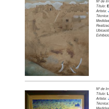
Nº de In
Título
:
E
Artista
:
Técnica
Medida
Realiza
Ubicació
Exhibici
Nº de In
Título
:
L
Artista
:
Técnica
Medida