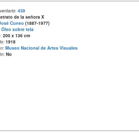
ventario
:
439
etrato de la señora X
José Cuneo
(1887-1977)
:
Óleo sobre tela
s
:
200 x 136 cm
do
:
1918
n:
Museo Nacional de Artes Visuales
ón
:
No