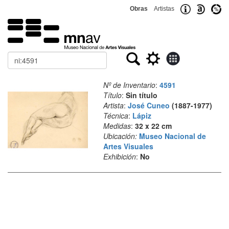
Obras
Artistas
Buscar
Nº de Inventario
:
4591
Título
:
Sin título
Artista
:
José Cuneo
(1887-1977)
Técnica
:
Lápiz
Medidas
:
32 x 22 cm
Ubicación:
Museo Nacional de
Artes Visuales
Exhibición
:
No