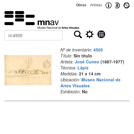
Obras
Artistas
Buscar
Nº de Inventario
:
4505
Título
:
Sin título
Artista
:
José Cuneo
(1887-1977)
Técnica
:
Lápiz
Medidas
:
21 x 14 cm
Ubicación:
Museo Nacional de
Artes Visuales
Exhibición
:
No