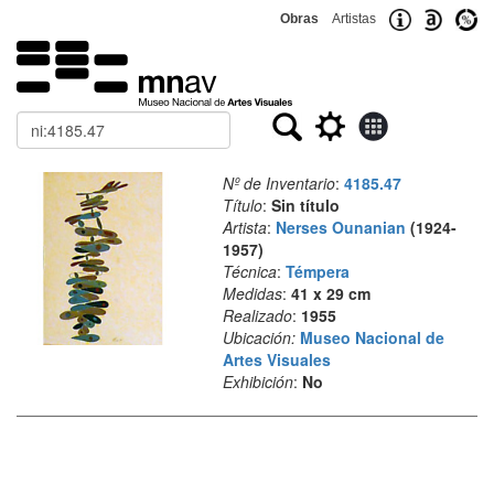
Obras
Artistas
Buscar
Nº de Inventario
:
4185.47
Título
:
Sin título
Artista
:
Nerses Ounanian
(1924-
1957)
Técnica
:
Témpera
Medidas
:
41 x 29 cm
Realizado
:
1955
Ubicación:
Museo Nacional de
Artes Visuales
Exhibición
:
No