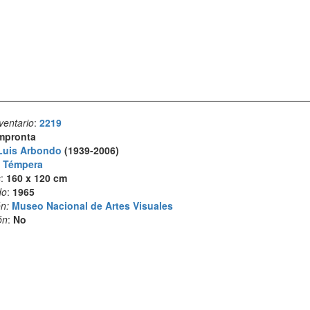
ventario
:
2219
mpronta
Luis Arbondo
(1939-2006)
:
Témpera
s
:
160 x 120 cm
do
:
1965
n:
Museo Nacional de Artes Visuales
ón
:
No