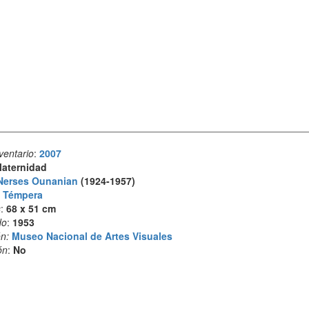
ventario
:
2007
aternidad
Nerses Ounanian
(1924-1957)
:
Témpera
s
:
68 x 51 cm
do
:
1953
n:
Museo Nacional de Artes Visuales
ón
:
No