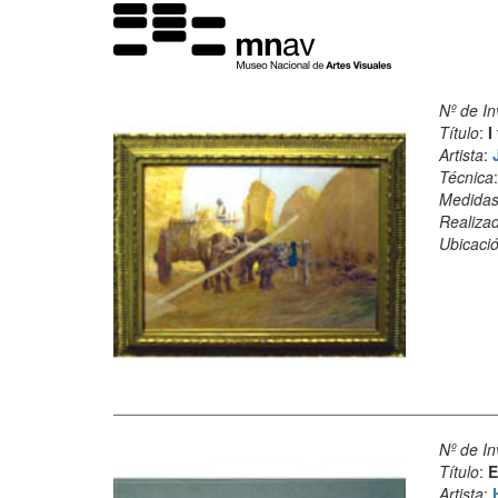
Nº de In
Título
:
I
Artista
:
Técnica
Medida
Realiza
Ubicació
Nº de In
Título
:
E
Artista
: