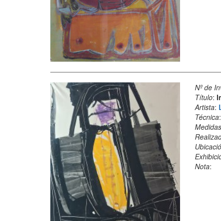
Nº de In
Título
:
I
Artista
:
Técnica
Medida
Realiza
Ubicació
Exhibici
Nota
: