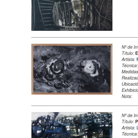
Nº de In
Título
:
E
Artista
:
Técnica
Medida
Realiza
Ubicació
Exhibici
Nota
:
Nº de In
Título
:
P
Artista
:
Técnica