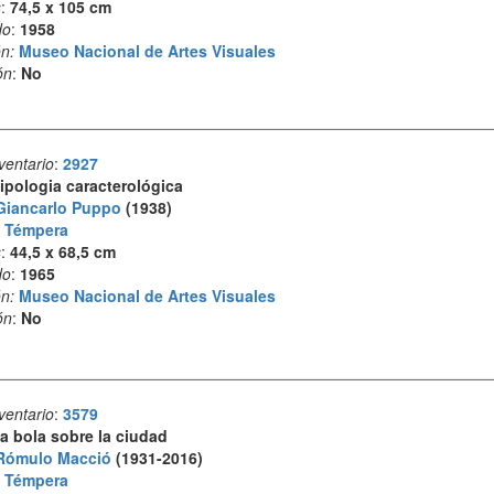
s
:
74,5 x 105 cm
do
:
1958
n:
Museo Nacional de Artes Visuales
ón
:
No
ventario
:
2927
ipologia caracterológica
Giancarlo Puppo
(1938)
:
Témpera
s
:
44,5 x 68,5 cm
do
:
1965
n:
Museo Nacional de Artes Visuales
ón
:
No
ventario
:
3579
a bola sobre la ciudad
Rómulo Macció
(1931-2016)
:
Témpera