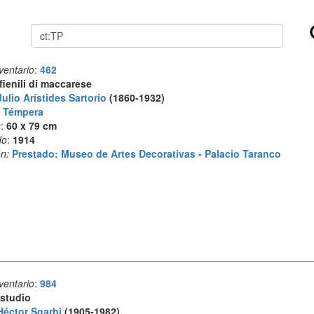
Buscar
ventario
:
462
 fienili di maccarese
Julio Arístides Sartorio
(1860-1932)
:
Témpera
s
:
60 x 79 cm
do
:
1914
n:
Prestado: Museo de Artes Decorativas - Palacio Taranco
ventario
:
984
studio
Héctor Sgarbi
(1905-1982)