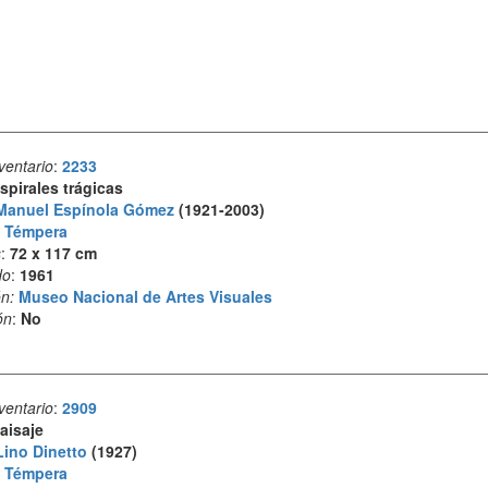
ventario
:
2233
spirales trágicas
Manuel Espínola Gómez
(1921-2003)
:
Témpera
s
:
72 x 117 cm
do
:
1961
n:
Museo Nacional de Artes Visuales
ón
:
No
ventario
:
2909
aisaje
Lino Dinetto
(1927)
:
Témpera