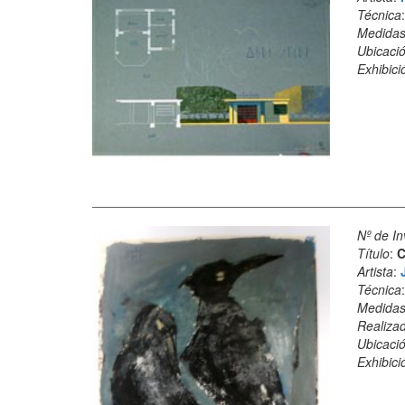
Técnica
Medida
Ubicació
Exhibici
Nº de In
Título
:
C
Artista
:
Técnica
Medida
Realiza
Ubicació
Exhibici