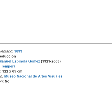
ventario
:
1893
educción
Manuel Espínola Gómez
(1921-2003)
:
Témpera
s
:
122 x 65 cm
n:
Museo Nacional de Artes Visuales
ón
:
No