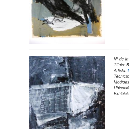
Nº de In
Título
:
S
Artista
:
Técnica
Medida
Ubicació
Exhibici