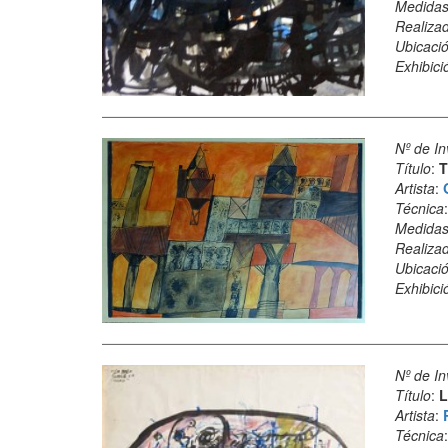
Medida
Realiza
Ubicació
Exhibici
Nº de In
Título
:
T
Artista
:
Técnica
Medida
Realiza
Ubicació
Exhibici
Nº de In
Título
:
L
Artista
:
Técnica