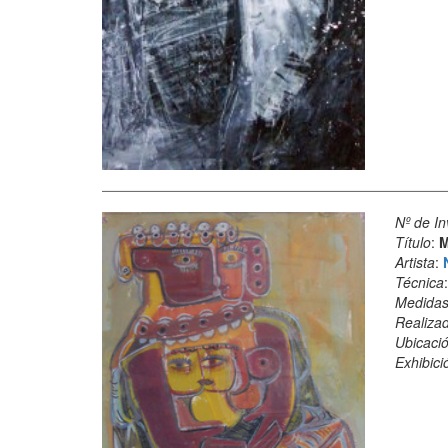
Nº de In
Título
:
M
Artista
:
Técnica
Medida
Realiza
Ubicació
Exhibici