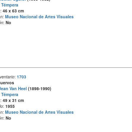
:
Témpera
s
:
46 x 63 cm
n:
Museo Nacional de Artes Visuales
ón
:
No
ventario
:
1703
uervos
Jean Van Heel
(1898-1990)
:
Témpera
s
:
49 x 31 cm
do
:
1955
n:
Museo Nacional de Artes Visuales
ón
:
No