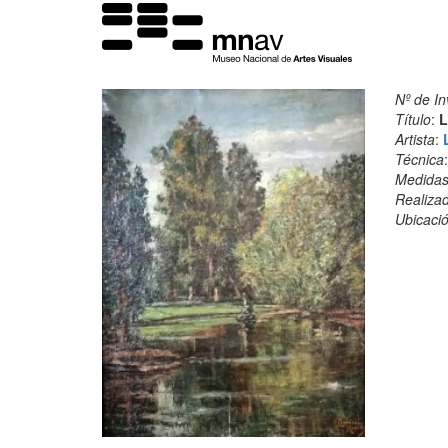
Nº de In
Título
:
L
Artista
:
Técnica
Medida
Realiza
Ubicació