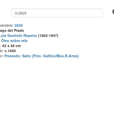
Buscar
ventario
:
2828
ago del Prado
Luis Queirolo Repetto
(1862-1947)
:
Óleo sobre tela
s
:
62 x 48 cm
do
:
c.1940
n:
Prestado: Salto (Pcio. Gallino/Mus.B.Artes)