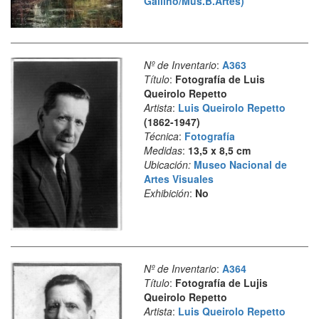
Gallino/Mus.B.Artes)
Nº de Inventario
:
A363
Título
:
Fotografía de Luis
Queirolo Repetto
Artista
:
Luis Queirolo Repetto
(1862-1947)
Técnica
:
Fotografía
Medidas
:
13,5 x 8,5 cm
Ubicación:
Museo Nacional de
Artes Visuales
Exhibición
:
No
Nº de Inventario
:
A364
Título
:
Fotografía de Lujis
Queirolo Repetto
Artista
:
Luis Queirolo Repetto