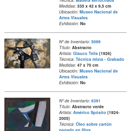
Técnica
:
Madera serruchada
Medidas
:
335 x 42 x 9,5 cm
Ubicación:
Museo Nacional de
Artes Visuales
Exhibición
:
No
Nº de Inventario
:
5099
Título
:
Abstracto
Artista
:
Glauco Telis
(1926)
Técnica
:
Técnica mixta - Grabado
Medidas
:
47 x 70 cm
Ubicación:
Museo Nacional de
Artes Visuales
Exhibición
:
No
Nº de Inventario
:
6391
Título
:
Abstracto verde
Artista
:
Américo Spósito
(1924-
2005)
Técnica
:
Óleo sobre cartón
pegado en fibra