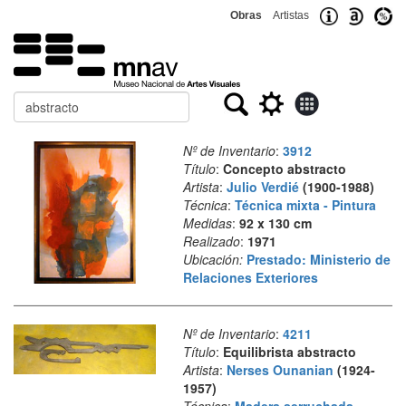
Obras
Artistas
Buscar
Nº de Inventario
:
3912
Título
:
Concepto abstracto
Artista
:
Julio Verdié
(1900-1988)
Técnica
:
Técnica mixta - Pintura
Medidas
:
92 x 130 cm
Realizado
:
1971
Ubicación:
Prestado: Ministerio de
Relaciones Exteriores
Nº de Inventario
:
4211
Título
:
Equilibrista abstracto
Artista
:
Nerses Ounanian
(1924-
1957)