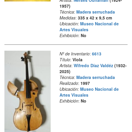
Artista
:
Nerses Ounanian
(1924-
1957)
Técnica
:
Madera serruchada
Medidas
:
335 x 42 x 9,5 cm
Ubicación:
Museo Nacional de
Artes Visuales
Exhibición
:
No
Nº de Inventario
:
6613
Título
:
Viola
Artista
:
Wifredo Díaz Valdéz
(1932-
2025)
Técnica
:
Madera serruchada
Realizado
:
1997
Ubicación:
Museo Nacional de
Artes Visuales
Exhibición
:
No