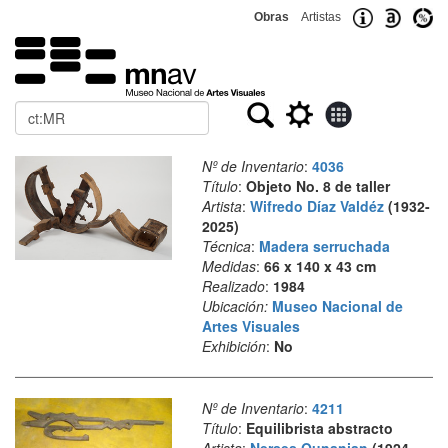
Obras
Artistas
Buscar
Nº de Inventario
:
4036
Título
:
Objeto No. 8 de taller
Artista
:
Wifredo Díaz Valdéz
(1932-
2025)
Técnica
:
Madera serruchada
Medidas
:
66 x 140 x 43 cm
Realizado
:
1984
Ubicación:
Museo Nacional de
Artes Visuales
Exhibición
:
No
Nº de Inventario
:
4211
Título
:
Equilibrista abstracto