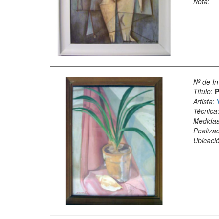
Nota
:
Nº de In
Título
:
P
Artista
:
Técnica
Medida
Realiza
Ubicació