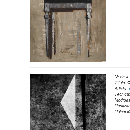
Nº de In
Título
:
C
Artista
:
Técnica
Medida
Realiza
Ubicació