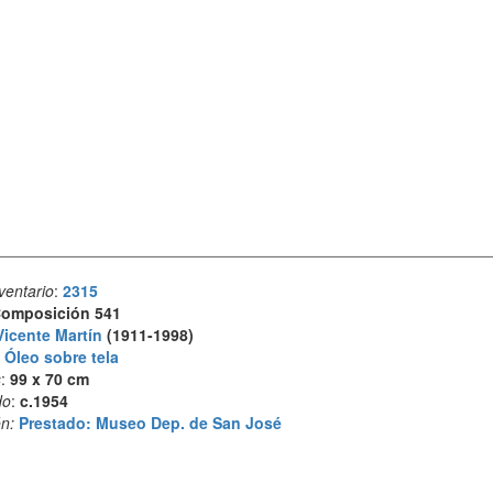
ventario
:
2315
omposición 541
Vicente Martín
(1911-1998)
:
Óleo sobre tela
s
:
99 x 70 cm
do
:
c.1954
n:
Prestado: Museo Dep. de San José