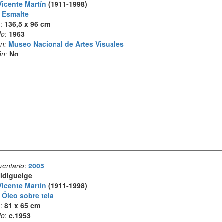
Vicente Martín
(1911-1998)
:
Esmalte
s
:
136,5 x 96 cm
do
:
1963
n:
Museo Nacional de Artes Visuales
ón
:
No
ventario
:
2005
idigueige
Vicente Martín
(1911-1998)
:
Óleo sobre tela
s
:
81 x 65 cm
do
:
c.1953