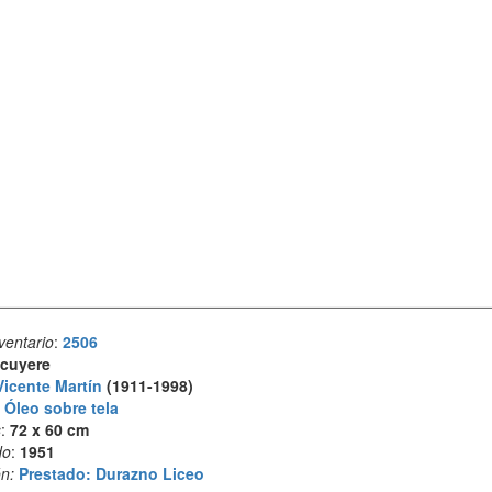
ventario
:
2506
cuyere
Vicente Martín
(1911-1998)
:
Óleo sobre tela
s
:
72 x 60 cm
do
:
1951
n:
Prestado: Durazno Liceo