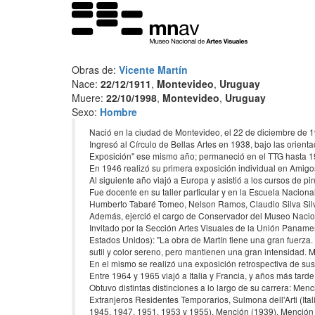
Obras de:
Vicente Martín
Nace:
22/12/1911
,
Montevideo
,
Uruguay
Muere:
22/10/1998
,
Montevideo
,
Uruguay
Sexo:
Hombre
Nació en la ciudad de Montevideo, el 22 de diciembre de 
Ingresó al Círculo de Bellas Artes en 1938, bajo las orient
Exposición" ese mismo año; permaneció en el TTG hasta 1
En 1946 realizó su primera exposición individual en Amigos
​Al siguiente año viajó a Europa y asistió a los cursos de 
Fue docente en su taller particular y en la Escuela Nacion
Humberto Tabaré Tomeo, Nelson Ramos, Claudio Silva Silve
Además, ejerció el cargo de Conservador del Museo Nacion
Invitado por la Sección Artes Visuales de la Unión Paname
Estados Unidos): "La obra de Martín tiene una gran fuerz
sutil y color sereno, pero mantienen una gran intensidad. 
En el mismo se realizó una exposición retrospectiva de su
Entre 1964 y 1965 viajó a Italia y Francia, y años más tard
Obtuvo distintas distinciones a lo largo de su carrera: Me
Extranjeros Residentes Temporarios, Sulmona dell'Arti (It
1945, 1947, 1951, 1953 y 1955), Mención (1939), Mención 