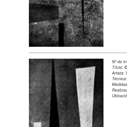
Nº de In
Título
:
C
Artista
:
Técnica
Medida
Realiza
Ubicació