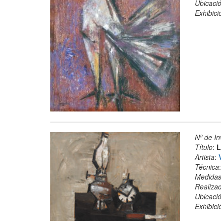
Ubicació
Exhibici
Nº de In
Título
:
L
Artista
:
Técnica
Medida
Realiza
Ubicació
Exhibici