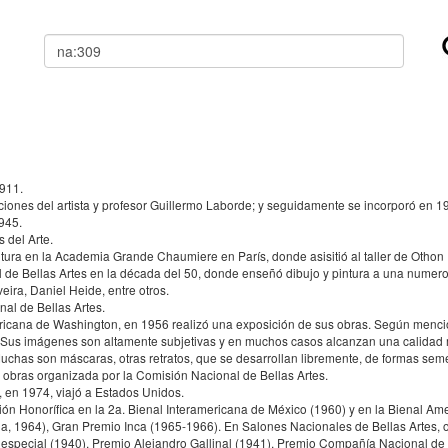
Buscar
1911.
aciones del artista y profesor Guillermo Laborde; y seguidamente se incorporó en 194
945.
 del Arte.
pintura en la Academia Grande Chaumiere en París, donde asisitió al taller de Othon
al de Bellas Artes en la década del 50, donde enseñó dibujo y pintura a una numer
ira, Daniel Heide, entre otros.
al de Bellas Artes.
ricana de Washington, en 1956 realizó una exposición de sus obras. Según mencio
a. Sus imágenes son altamente subjetivas y en muchos casos alcanzan una calidad 
Muchas son máscaras, otras retratos, que se desarrollan libremente, de formas sem
s obras organizada por la Comisión Nacional de Bellas Artes.
e, en 1974, viajó a Estados Unidos.
nción Honorífica en la 2a. Bienal Interamericana de México (1960) y en la Bienal Am
alia, 1964), Gran Premio Inca (1965-1966). En Salones Nacionales de Bellas Artes,
especial (1940), Premio Alejandro Gallinal (1941), Premio Compañía Nacional de