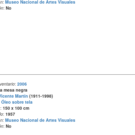
n:
Museo Nacional de Artes Visuales
ón
:
No
ventario
:
2006
a mesa negra
Vicente Martín
(1911-1998)
:
Óleo sobre tela
s
:
150 x 100 cm
do
:
1957
n:
Museo Nacional de Artes Visuales
ón
:
No