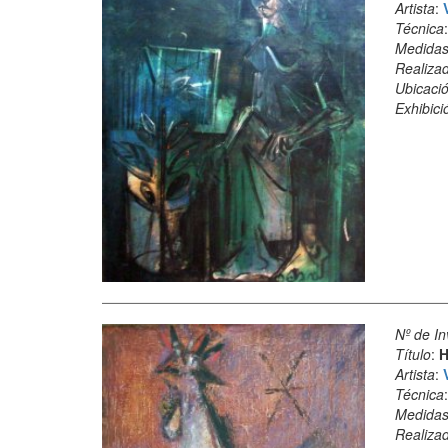
Artista
:
Técnica
Medida
Realiza
Ubicació
Exhibici
Nº de In
Título
:
H
Artista
:
Técnica
Medida
Realiza