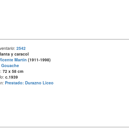
ventario
:
2542
lanta y caracol
Vicente Martín
(1911-1998)
:
Gouache
s
:
72 x 58 cm
do
:
c.1939
n:
Prestado: Durazno Liceo