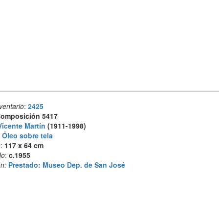
ventario
:
2425
omposición 5417
Vicente Martín
(1911-1998)
:
Óleo sobre tela
s
:
117 x 64 cm
do
:
c.1955
n:
Prestado: Museo Dep. de San José