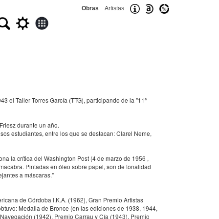
Obras
Artistas
3 el Taller Torres García (TTG), participando de la "11ª
 Friesz durante un año.
osos estudiantes, entre los que se destacan: Clarel Neme,
na la crítica del Washington Post (4 de marzo de 1956 ,
macabra. Pintadas en óleo sobre papel, son de tonalidad
ejantes a máscaras."
ericana de Córdoba I.K.A. (1962), Gran Premio Artistas
 obtuvo: Medalla de Bronce (en las ediciones de 1938, 1944,
 Navegación (1942), Premio Carrau y Cía (1943), Premio