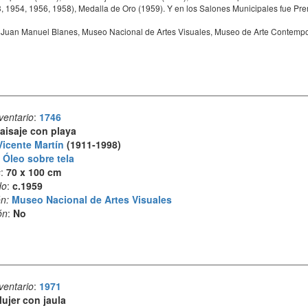
 1954, 1956, 1958), Medalla de Oro (1959). Y en los Salones Municipales fue Pre
 Juan Manuel Blanes, Museo Nacional de Artes Visuales, Museo de Arte Contempor
ventario
:
1746
aisaje con playa
Vicente Martín
(1911-1998)
:
Óleo sobre tela
s
:
70 x 100 cm
do
:
c.1959
n:
Museo Nacional de Artes Visuales
ón
:
No
ventario
:
1971
ujer con jaula