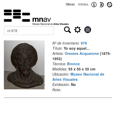
Obras
Artistas
Buscar
Nº de Inventario
:
978
Título
:
Yo soy aquel...
Artista
:
Orestes Acquarone
(1875-
1952)
Técnica
:
Bronce
Medidas
:
55 x 55 x 35 cm
Ubicación:
Museo Nacional de
Artes Visuales
Exhibición
:
No
Nota
: