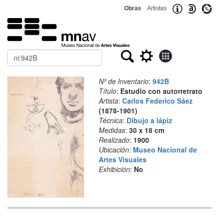
Obras
Artistas
Buscar
Nº de Inventario
:
942B
Título
:
Estudio con autorretrato
Artista
:
Carlos Federico Sáez
(1878-1901)
Técnica
:
Dibujo a lápiz
Medidas
:
30 x 18 cm
Realizado
:
1900
Ubicación:
Museo Nacional de
Artes Visuales
Exhibición
:
No