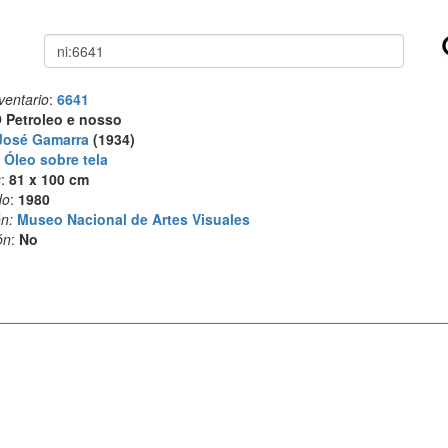
Buscar
ventario
:
6641
 Petroleo e nosso
José Gamarra
(1934)
:
Óleo sobre tela
s
:
81 x 100 cm
do
:
1980
n:
Museo Nacional de Artes Visuales
ón
:
No