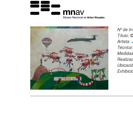
Nº de In
Título
:
O
Artista
:
Técnica
Medida
Realiza
Ubicació
Exhibici