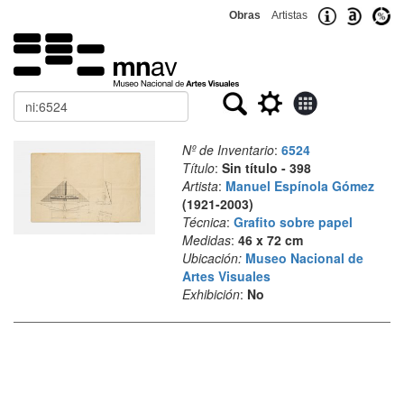
Obras
Artistas
Buscar
Nº de Inventario
:
6524
Título
:
Sin título - 398
Artista
:
Manuel Espínola Gómez
(1921-2003)
Técnica
:
Grafito sobre papel
Medidas
:
46 x 72 cm
Ubicación:
Museo Nacional de
Artes Visuales
Exhibición
:
No