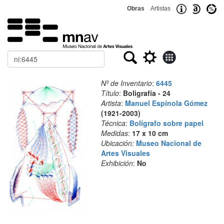
Obras
Artistas
Buscar
Nº de Inventario
:
6445
Título
:
Boligrafía - 24
Artista
:
Manuel Espínola Gómez
(1921-2003)
Técnica
:
Bolígrafo sobre papel
Medidas
:
17 x 10 cm
Ubicación:
Museo Nacional de
Artes Visuales
Exhibición
:
No