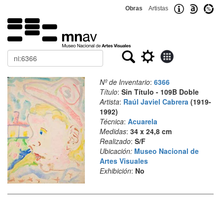
Obras
Artistas
Buscar
Nº de Inventario
:
6366
Título
:
Sin Título - 109B Doble
Artista
:
Raúl Javiel Cabrera
(1919-
1992)
Técnica
:
Acuarela
Medidas
:
34 x 24,8 cm
Realizado
:
S/F
Ubicación:
Museo Nacional de
Artes Visuales
Exhibición
:
No