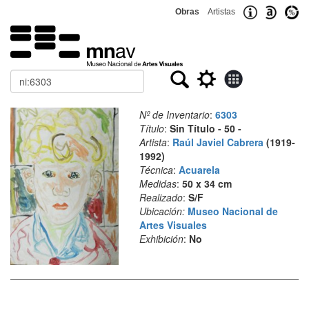
Obras
Artistas
Buscar
Nº de Inventario
:
6303
Título
:
Sin Título - 50 -
Artista
:
Raúl Javiel Cabrera
(1919-
1992)
Técnica
:
Acuarela
Medidas
:
50 x 34 cm
Realizado
:
S/F
Ubicación:
Museo Nacional de
Artes Visuales
Exhibición
:
No