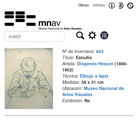
Obras
Artistas
Buscar
Nº de Inventario
:
603
Título
:
Estudio
Artista
:
Diógenes Hequet
(1866-
1902)
Técnica
:
Dibujo a lápiz
Medidas
:
38 x 31 cm
Ubicación:
Museo Nacional de
Artes Visuales
Exhibición
:
No