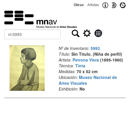
Obras
Artistas
Buscar
Nº de Inventario
:
5993
Título
:
Sin Título. (Niña de perfil)
Artista
:
Petrona Viera
(1895-1960)
Técnica
:
Tinta
Medidas
:
70 x 52 cm
Ubicación:
Museo Nacional de
Artes Visuales
Exhibición
:
No