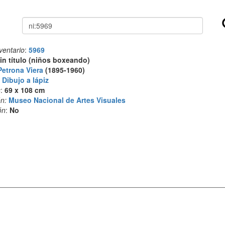
Buscar
ventario
:
5969
in título (niños boxeando)
Petrona Viera
(1895-1960)
:
Dibujo a lápiz
s
:
69 x 108 cm
n:
Museo Nacional de Artes Visuales
ón
:
No