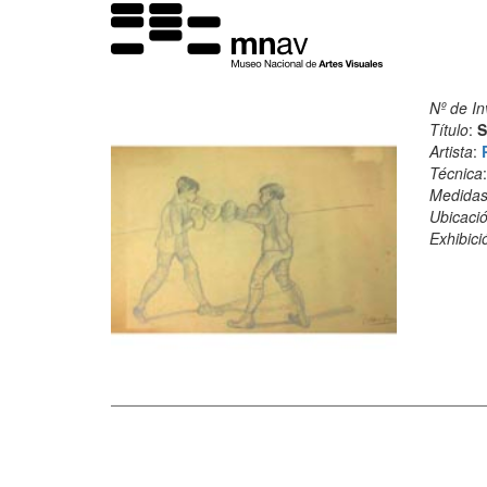
Nº de In
Título
:
S
Artista
:
Técnica
Medida
Ubicació
Exhibici