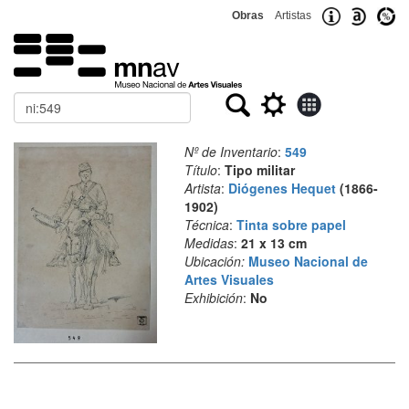
Obras
Artistas
Buscar
Nº de Inventario
:
549
Título
:
Tipo militar
Artista
:
Diógenes Hequet
(1866-
1902)
Técnica
:
Tinta sobre papel
Medidas
:
21 x 13 cm
Ubicación:
Museo Nacional de
Artes Visuales
Exhibición
:
No