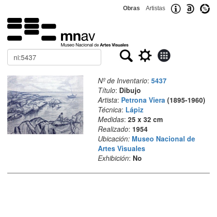
Obras
Artistas
Buscar
Nº de Inventario
:
5437
Título
:
Dibujo
Artista
:
Petrona Viera
(1895-1960)
Técnica
:
Lápiz
Medidas
:
25 x 32 cm
Realizado
:
1954
Ubicación:
Museo Nacional de
Artes Visuales
Exhibición
:
No