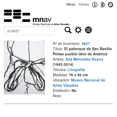
Obras
Artistas
Buscar
Nº de Inventario
:
4837
Título
:
El palenque de San Basilio
Primer pueblo libre de América
Artista
:
Ana Mercedes Hoyos
(1942-2014)
Técnica
:
Litografía
Medidas
:
76 x 56 cm
Ubicación:
Museo Nacional de
Artes Visuales
Exhibición
:
No
Nota
: