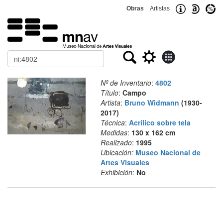
Obras
Artistas
Buscar
Nº de Inventario
:
4802
Título
:
Campo
Artista
:
Bruno Widmann
(1930-
2017)
Técnica
:
Acrílico sobre tela
Medidas
:
130 x 162 cm
Realizado
:
1995
Ubicación:
Museo Nacional de
Artes Visuales
Exhibición
:
No