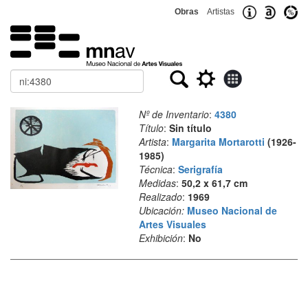
Obras
Artistas
Buscar
Nº de Inventario
:
4380
Título
:
Sin título
Artista
:
Margarita Mortarotti
(1926-
1985)
Técnica
:
Serigrafía
Medidas
:
50,2 x 61,7 cm
Realizado
:
1969
Ubicación:
Museo Nacional de
Artes Visuales
Exhibición
:
No