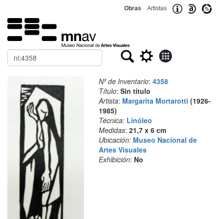
Obras
Artistas
Buscar
Nº de Inventario
:
4358
Título
:
Sin título
Artista
:
Margarita Mortarotti
(1926-
1985)
Técnica
:
Linóleo
Medidas
:
21,7 x 6 cm
Ubicación:
Museo Nacional de
Artes Visuales
Exhibición
:
No