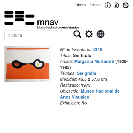
Obras
Artistas
Buscar
Nº de Inventario
:
4349
Título
:
Sin título
Artista
:
Margarita Mortarotti
(1926-
1985)
Técnica
:
Serigrafía
Medidas
:
45,5 x 57,8 cm
Realizado
:
1973
Ubicación:
Museo Nacional de
Artes Visuales
Exhibición
:
No