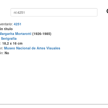
Buscar
ventario
:
4251
in título
Margarita Mortarotti
(1926-1985)
:
Serigrafía
s
:
18,2 x 16 cm
n:
Museo Nacional de Artes Visuales
ón
:
No