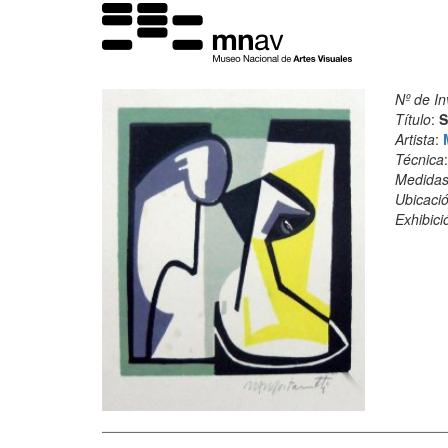
Nº de In
Título
:
S
Artista
:
Técnica
Medida
Ubicació
Exhibici