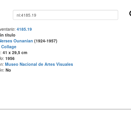
Buscar
ventario
:
4185.19
in título
Nerses Ounanian
(1924-1957)
:
Collage
s
:
41 x 29,5 cm
do
:
1956
n:
Museo Nacional de Artes Visuales
ón
:
No