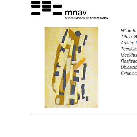
Nº de In
Título
:
S
Artista
:
Técnica
Medida
Realiza
Ubicació
Exhibici