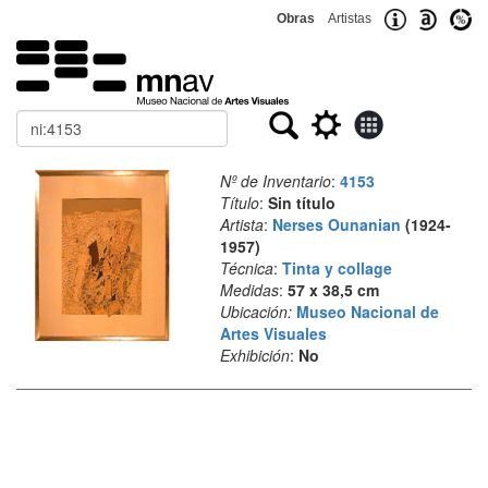
Obras
Artistas
Buscar
Nº de Inventario
:
4153
Título
:
Sin título
Artista
:
Nerses Ounanian
(1924-
1957)
Técnica
:
Tinta y collage
Medidas
:
57 x 38,5 cm
Ubicación:
Museo Nacional de
Artes Visuales
Exhibición
:
No