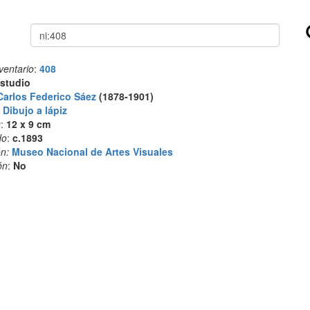
Buscar
ventario
:
408
studio
Carlos Federico Sáez
(1878-1901)
:
Dibujo a lápiz
s
:
12 x 9 cm
do
:
c.1893
n:
Museo Nacional de Artes Visuales
ón
:
No