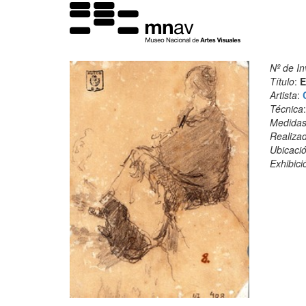
Nº de In
Título
:
E
Artista
:
Técnica
Medida
Realiza
Ubicació
Exhibici