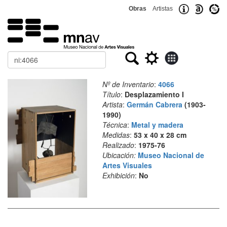
Obras
Artistas
Buscar
Nº de Inventario
:
4066
Título
:
Desplazamiento I
Artista
:
Germán Cabrera
(1903-
1990)
Técnica
:
Metal y madera
Medidas
:
53 x 40 x 28 cm
Realizado
:
1975-76
Ubicación:
Museo Nacional de
Artes Visuales
Exhibición
:
No