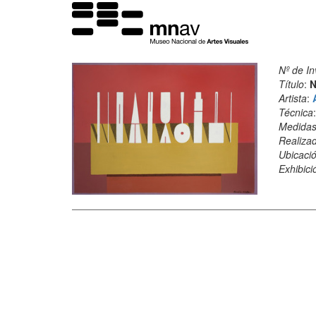
Nº de In
Título
:
N
Artista
:
Técnica
Medida
Realiza
Ubicació
Exhibici