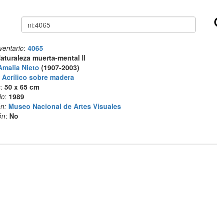
Buscar
ventario
:
4065
aturaleza muerta-mental II
Amalia Nieto
(1907-2003)
:
Acrílico sobre madera
s
:
50 x 65 cm
do
:
1989
n:
Museo Nacional de Artes Visuales
ón
:
No