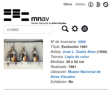
Obras
Artistas
Buscar
Nº de Inventario
:
3960
Título
:
Evolución 1981
Artista
:
José L. Graña Altez
(1956)
Técnica
:
Lápiz de color
Medidas
:
38 x 52 cm
Realizado
:
1981
Ubicación:
Museo Nacional de
Artes Visuales
Exhibición
:
No