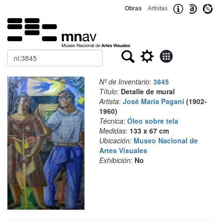
Obras
Artistas
Buscar
Nº de Inventario
:
3845
Título
:
Detalle de mural
Artista
:
José María Pagani
(1902-
1960)
Técnica
:
Óleo sobre tela
Medidas
:
133 x 67 cm
Ubicación:
Museo Nacional de
Artes Visuales
Exhibición
:
No