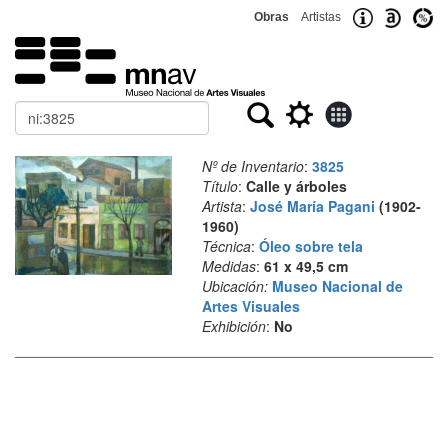
Obras
Artistas
Buscar
Nº de Inventario
:
3825
Título
:
Calle y árboles
Artista
:
José María Pagani
(1902-
1960)
Técnica
:
Óleo sobre tela
Medidas
:
61 x 49,5 cm
Ubicación:
Museo Nacional de
Artes Visuales
Exhibición
:
No