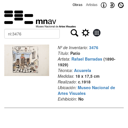
Obras
Artistas
Buscar
Nº de Inventario
:
3476
Título
:
Patio
Artista
:
Rafael Barradas
(1890-
1929)
Técnica
:
Acuarela
Medidas
:
18 x 17,5 cm
Realizado
:
c.1918
Ubicación:
Museo Nacional de
Artes Visuales
Exhibición
:
No