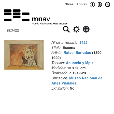
Obras
Artistas
Buscar
Nº de Inventario
:
3422
Título
:
Escena
Artista
:
Rafael Barradas
(1890-
1929)
Técnica
:
Acuarela y lápiz
Medidas
:
15 x 20 cm
Realizado
:
c.1919-23
Ubicación:
Museo Nacional de
Artes Visuales
Exhibición
:
No