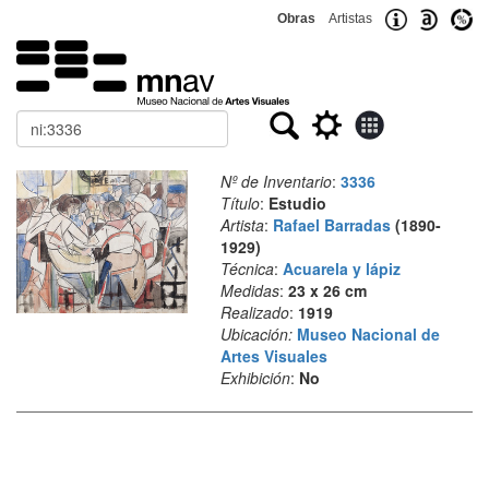
Obras
Artistas
Buscar
Nº de Inventario
:
3336
Título
:
Estudio
Artista
:
Rafael Barradas
(1890-
1929)
Técnica
:
Acuarela y lápiz
Medidas
:
23 x 26 cm
Realizado
:
1919
Ubicación:
Museo Nacional de
Artes Visuales
Exhibición
:
No