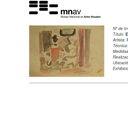
Nº de In
Título
:
E
Artista
:
Técnica
Medida
Realiza
Ubicació
Exhibici