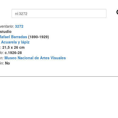
Buscar
ventario
:
3272
studio
Rafael Barradas
(1890-1929)
:
Acuarela y lápiz
s
:
21,5 x 26 cm
do
:
c.1926-28
n:
Museo Nacional de Artes Visuales
ón
:
No