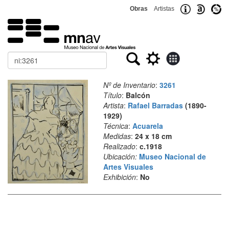
Obras
Artistas
Buscar
Nº de Inventario
:
3261
Título
:
Balcón
Artista
:
Rafael Barradas
(1890-
1929)
Técnica
:
Acuarela
Medidas
:
24 x 18 cm
Realizado
:
c.1918
Ubicación:
Museo Nacional de
Artes Visuales
Exhibición
:
No