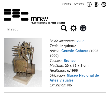
Obras
Artistas
Buscar
Nº de Inventario
:
2905
Título
:
Inquietud
Artista
:
Germán Cabrera
(1903-
1990)
Técnica
:
Bronce
Medidas
:
20 x 15 x 8 cm
Realizado
:
c.1966
Ubicación:
Museo Nacional de
Artes Visuales
Exhibición
:
No