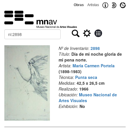
Obras
Artistas
Buscar
Nº de Inventario
:
2898
Título
:
Día de mi noche gloria de
mi pena norte.
Artista
:
María Carmen Portela
(1898-1983)
Técnica
:
Punta seca
Medidas
:
42,5 x 26,5 cm
Realizado
:
1966
Ubicación:
Museo Nacional de
Artes Visuales
Exhibición
:
No