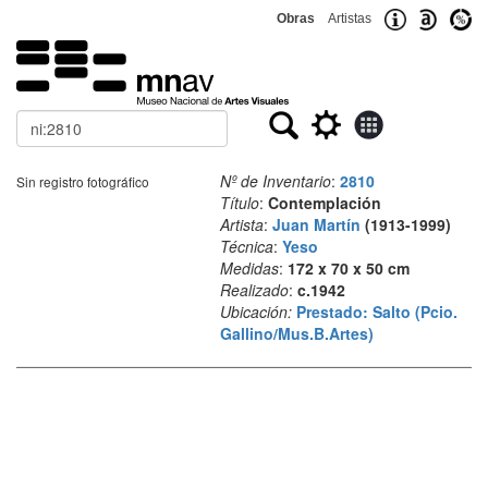
Obras
Artistas
Buscar
Nº de Inventario
:
2810
Sin registro fotográfico
Título
:
Contemplación
Artista
:
Juan Martín
(1913-1999)
Técnica
:
Yeso
Medidas
:
172 x 70 x 50 cm
Realizado
:
c.1942
Ubicación:
Prestado: Salto (Pcio.
Gallino/Mus.B.Artes)