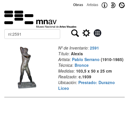
Obras
Artistas
Buscar
Nº de Inventario
:
2591
Título
:
Alexis
Artista
:
Pablo Serrano
(1910-1985)
Técnica
:
Bronce
Medidas
:
103,5 x 50 x 25 cm
Realizado
:
c.1939
Ubicación:
Prestado: Durazno
Liceo