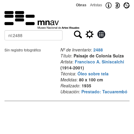
Obras
Artistas
Buscar
Nº de Inventario
:
2488
Sin registro fotográfico
Título
:
Paisaje de Colonia Suiza
Artista
:
Francisco A. Siniscalchi
(1914-2001)
Técnica
:
Óleo sobre tela
Medidas
:
80 x 100 cm
Realizado
:
1935
Ubicación:
Prestado: Tacuarembó